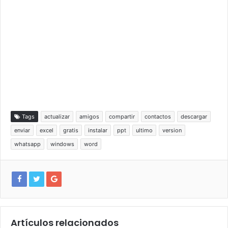
Tags
actualizar
amigos
compartir
contactos
descargar
enviar
excel
gratis
instalar
ppt
ultimo
version
whatsapp
windows
word
Artículos relacionados