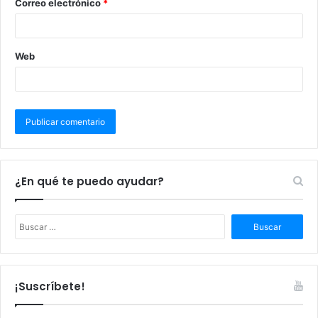
Correo electrónico
*
Web
¿En qué te puedo ayudar?
B
u
s
c
a
¡Suscríbete!
r
: