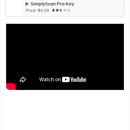
SimplyScan Pro Key
Price: $0.99