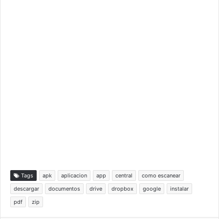
Tags
apk
aplicacion
app
central
como escanear
descargar
documentos
drive
dropbox
google
instalar
pdf
zip