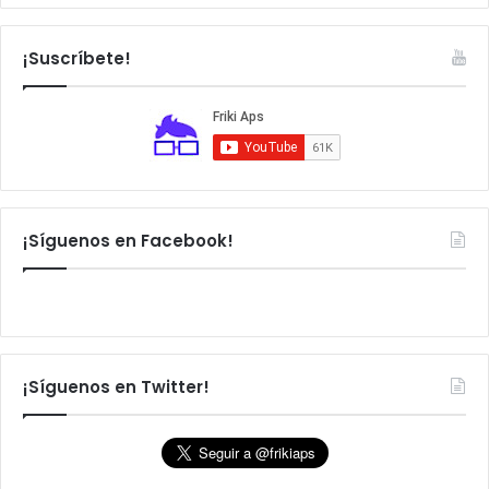
s
c
a
¡Suscríbete!
r
:
¡Síguenos en Facebook!
¡Síguenos en Twitter!