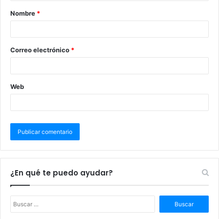
Nombre
*
Correo electrónico
*
Web
¿En qué te puedo ayudar?
B
u