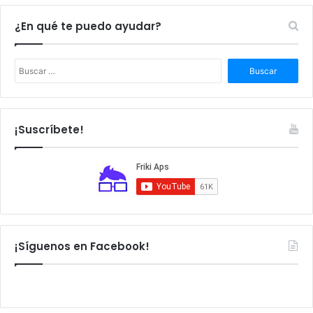
¿En qué te puedo ayudar?
B
u
s
c
a
¡Suscríbete!
r
:
¡Síguenos en Facebook!