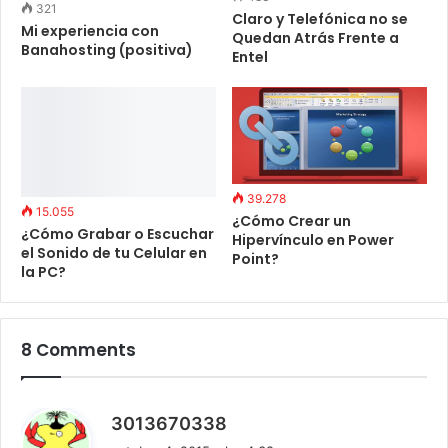
321
Claro y Telefónica no se
Mi experiencia con
Quedan Atrás Frente a
Banahosting (positiva)
Entel
39.278
15.055
¿Cómo Crear un
¿Cómo Grabar o Escuchar
Hipervínculo en Power
el Sonido de tu Celular en
Point?
la PC?
8 Comments
d
3013670338
i