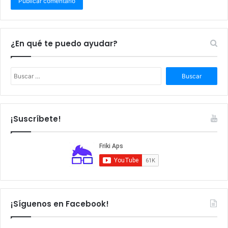
¿En qué te puedo ayudar?
B
u
s
c
a
¡Suscríbete!
r
:
¡Síguenos en Facebook!