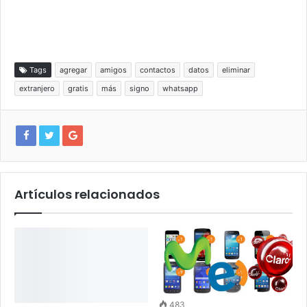
Tags
agregar
amigos
contactos
datos
eliminar
extranjero
gratis
más
signo
whatsapp
Artículos relacionados
483