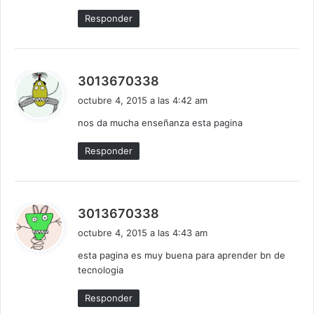
Responder
d
3013670338
i
octubre 4, 2015 a las 4:42 am
c
nos da mucha enseñanza esta pagina
e
:
Responder
d
3013670338
i
octubre 4, 2015 a las 4:43 am
c
esta pagina es muy buena para aprender bn de
e
tecnologia
:
Responder