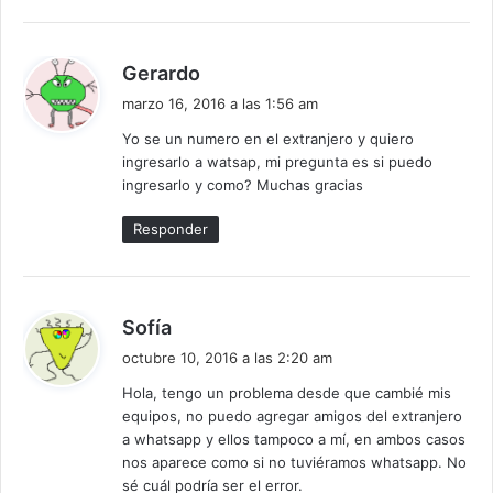
d
Gerardo
i
marzo 16, 2016 a las 1:56 am
c
Yo se un numero en el extranjero y quiero
e
ingresarlo a watsap, mi pregunta es si puedo
:
ingresarlo y como? Muchas gracias
Responder
d
Sofía
i
octubre 10, 2016 a las 2:20 am
c
Hola, tengo un problema desde que cambié mis
e
equipos, no puedo agregar amigos del extranjero
:
a whatsapp y ellos tampoco a mí, en ambos casos
nos aparece como si no tuviéramos whatsapp. No
sé cuál podría ser el error.