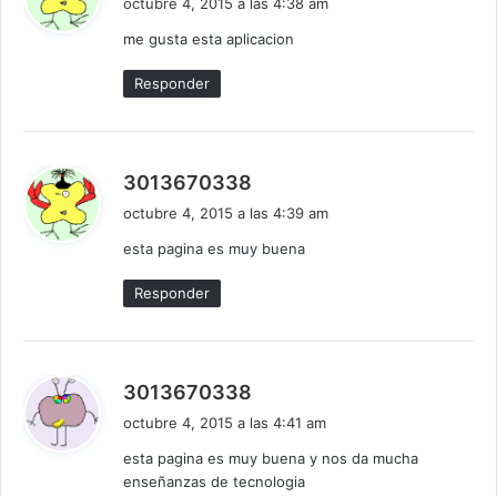
octubre 4, 2015 a las 4:38 am
c
me gusta esta aplicacion
e
:
Responder
d
3013670338
i
octubre 4, 2015 a las 4:39 am
c
esta pagina es muy buena
e
:
Responder
d
3013670338
i
octubre 4, 2015 a las 4:41 am
c
esta pagina es muy buena y nos da mucha
e
enseñanzas de tecnologia
: