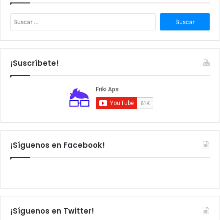
B
u
s
c
a
¡Suscríbete!
r
:
¡Síguenos en Facebook!
¡Síguenos en Twitter!