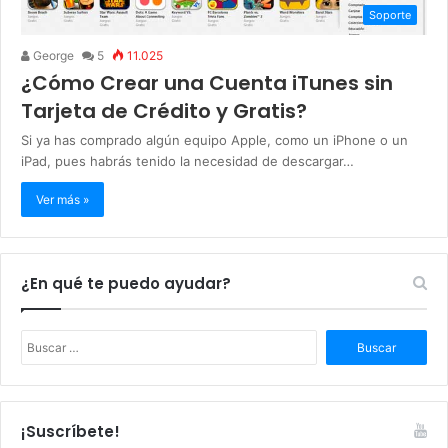
Soporte
George
5
11.025
¿Cómo Crear una Cuenta iTunes sin
Tarjeta de Crédito y Gratis?
Si ya has comprado algún equipo Apple, como un iPhone o un
iPad, pues habrás tenido la necesidad de descargar…
Ver más »
¿En qué te puedo ayudar?
B
u
s
c
a
¡Suscríbete!
r