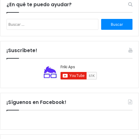
¿En qué te puedo ayudar?
B
u
s
c
a
¡Suscríbete!
r
:
¡Síguenos en Facebook!