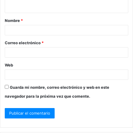
t
a
Nombre
*
r
i
o
Correo electrónico
*
*
Web
Guarda mi nombre, correo electrónico y web en este
navegador para la próxima vez que comente.