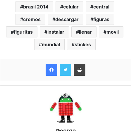
brasil 2014
celular
central
cromos
descargar
figuras
figuritas
instalar
llenar
movil
mundial
stickes
Imprimir
George