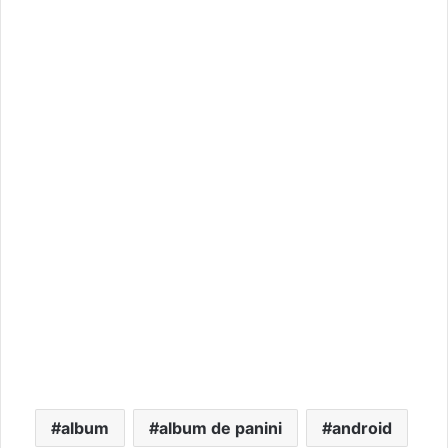
album
album de panini
android