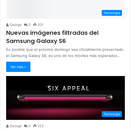
Tecnología
George
0
201
Nuevas imágenes filtradas del
Samsung Galaxy S6
Es posible que el próximo domingo sea oficialmente presentado
el Samsung Galaxy S6, es uno de los móviles más esperados…
Ver más »
Tecnología
George
0
153