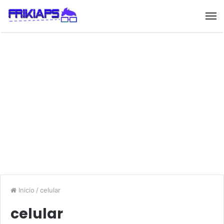
Inicio
/
celular
celular