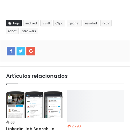
Tags
android
BB-8
c3po
gadget
navidad
r2d2
robot
star wars
Artículos relacionados
66
2.790
Linkedin Job Search, la