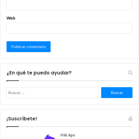
Web
¿En qué te puedo ayudar?
B
u
s
c
a
¡Suscríbete!
r
: