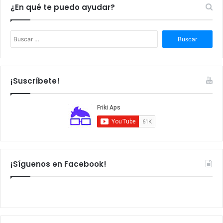
¿En qué te puedo ayudar?
B
u
s
c
a
¡Suscríbete!
r
:
¡Síguenos en Facebook!