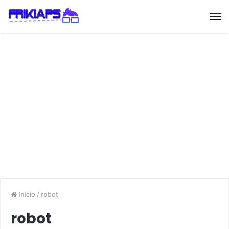
Inicio
/
robot
robot