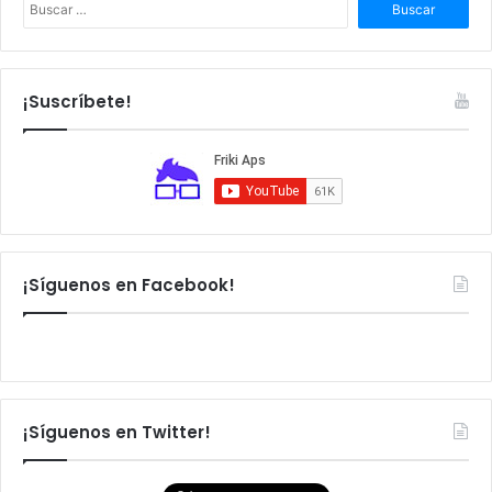
B
u
s
c
a
¡Suscríbete!
r
:
¡Síguenos en Facebook!
¡Síguenos en Twitter!