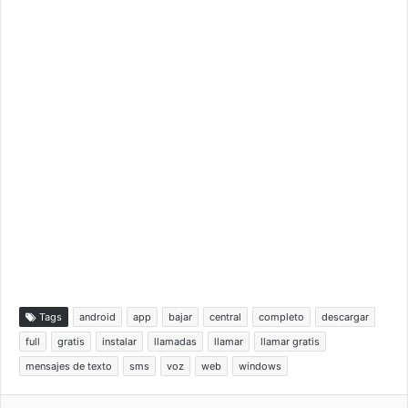
Tags
android
app
bajar
central
completo
descargar
full
gratis
instalar
llamadas
llamar
llamar gratis
mensajes de texto
sms
voz
web
windows