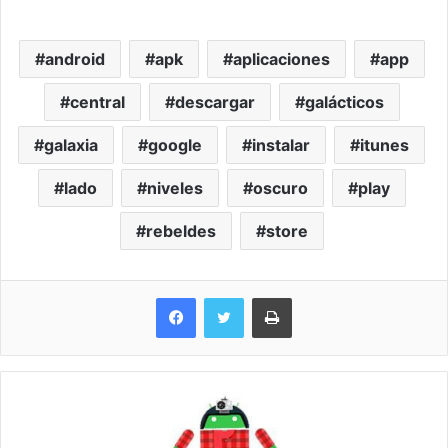
android
apk
aplicaciones
app
central
descargar
galácticos
galaxia
google
instalar
itunes
lado
niveles
oscuro
play
rebeldes
store
Imprimir