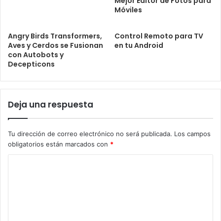
Mejor Editor de Fotos para
Móviles
Angry Birds Transformers,
Control Remoto para TV
Aves y Cerdos se Fusionan
en tu Android
con Autobots y
Decepticons
Deja una respuesta
Tu dirección de correo electrónico no será publicada.
Los campos
obligatorios están marcados con
*
C
o
m
e
n