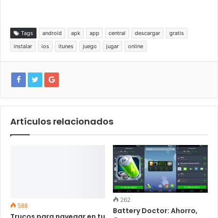
Tags
android
apk
app
central
descargar
gratis
instalar
ios
itunes
juego
jugar
online
Artículos relacionados
262
588
Battery Doctor: Ahorro,
Trucos para navegar en tu