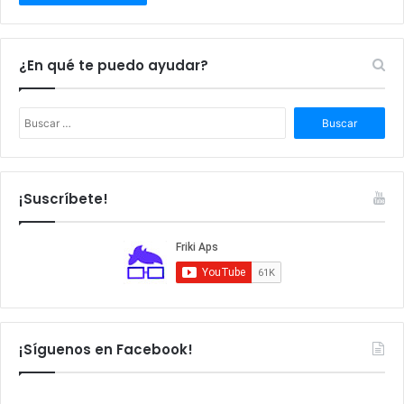
¿En qué te puedo ayudar?
B
u
s
c
a
¡Suscríbete!
r
:
¡Síguenos en Facebook!