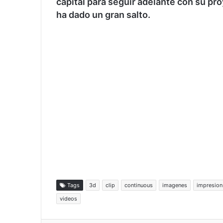
capital para seguir adelante con su pr
ha dado un gran salto.
Tags
3d
clip
continuous
imagenes
impresion
videos