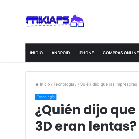
INICIO
ANDROID
IPHONE
COMPRAS ONLIN
Inicio
/
Tecnología
/
¿Quién dijo que las impresoras
Tecnología
¿Quién dijo que
3D eran lentas?