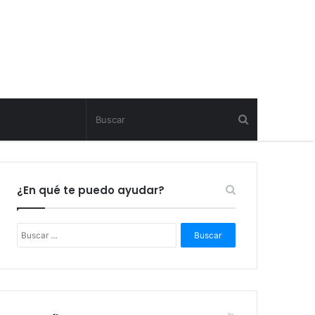
¿En qué te puedo ayudar?
B
u
s
c
a
r