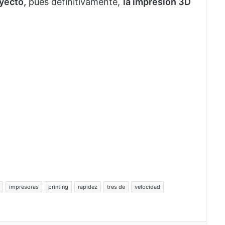
oyecto,
pues definitivamente,
la impresión 3D
impresoras
printing
rapidez
tres de
velocidad