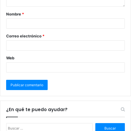
Nombre
*
Correo electrónico
*
Web
¿En qué te puedo ayudar?
B