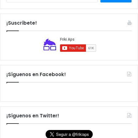
u
s
c
a
¡Suscríbete!
r
:
¡Síguenos en Facebook!
¡Síguenos en Twitter!