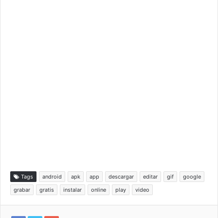
Tags
android
apk
app
descargar
editar
gif
google
grabar
gratis
instalar
online
play
video