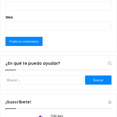
Web
¿En qué te puedo ayudar?
B
u
s
c
a
¡Suscríbete!
r
: