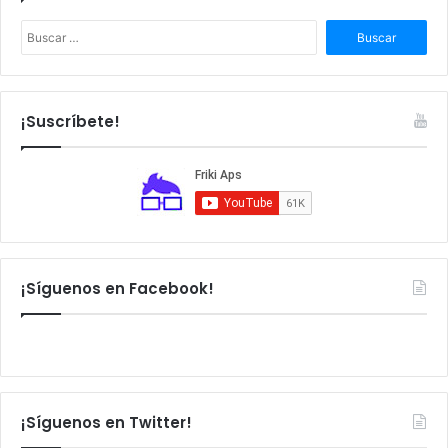
B
u
s
c
a
¡Suscríbete!
r
:
¡Síguenos en Facebook!
¡Síguenos en Twitter!