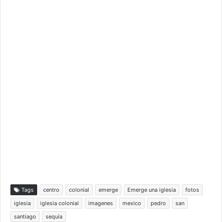
Tags
centro
colonial
emerge
Emerge una iglesia
fotos
iglesia
iglesia colonial
imagenes
mexico
pedro
san
santiago
sequía