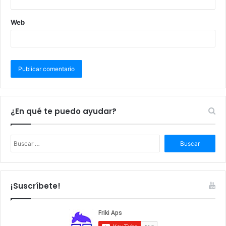
Web
¿En qué te puedo ayudar?
B
u
s
c
a
¡Suscríbete!
r
: