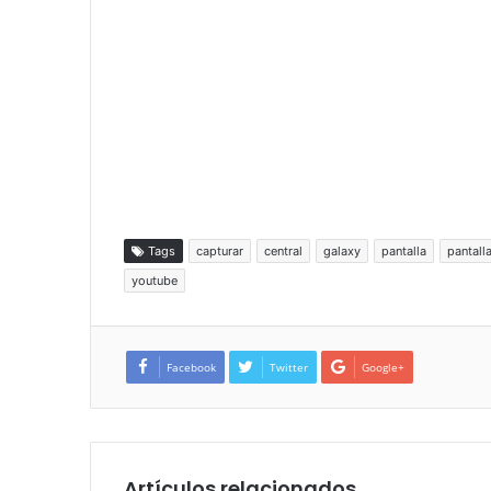
Tags
capturar
central
galaxy
pantalla
pantall
youtube
Facebook
Twitter
Google+
Artículos relacionados