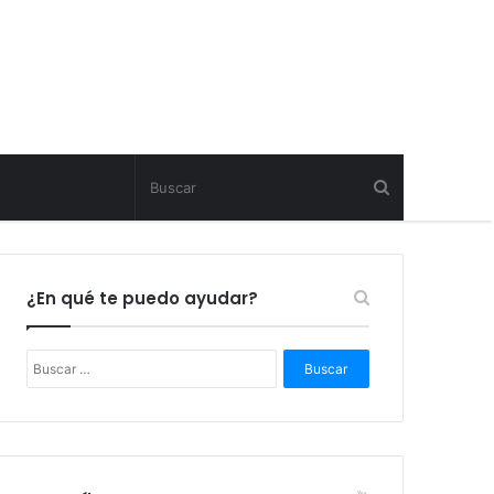
¿En qué te puedo ayudar?
B
u
s
c
a
r