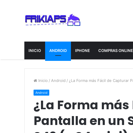
INICIO
ANDROID
IPHONE
COMPRAS ONLIN
Inicio
/
Android
/
¿La Forma más Fácil de Capturar P
Android
¿La Forma más 
Pantalla en un