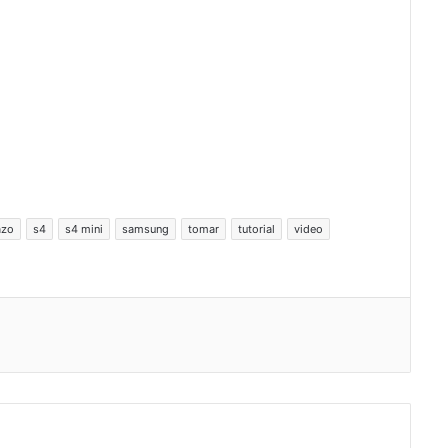
azo
s4
s4 mini
samsung
tomar
tutorial
video