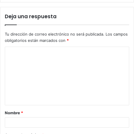
Deja una respuesta
Tu dirección de correo electrónico no será publicada.
Los campos
obligatorios están marcados con
*
C
o
m
e
n
t
a
Nombre
*
r
i
o