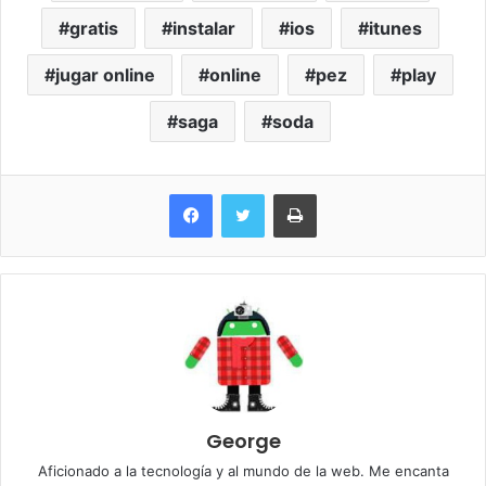
gratis
instalar
ios
itunes
jugar online
online
pez
play
saga
soda
Imprimir
George
Aficionado a la tecnología y al mundo de la web. Me encanta