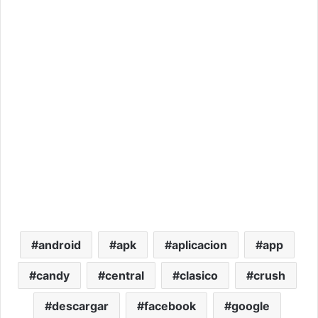
android
apk
aplicacion
app
candy
central
clasico
crush
descargar
facebook
google