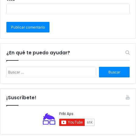
¿En qué te puedo ayudar?
B
u
s
c
a
¡Suscríbete!
r
: