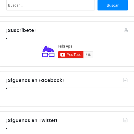
B
u
s
c
a
¡Suscríbete!
r
:
¡Síguenos en Facebook!
¡Síguenos en Twitter!