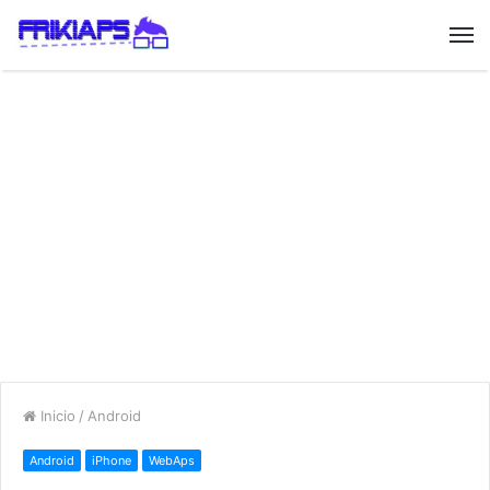
Inicio
/
Android
Android
iPhone
WebAps