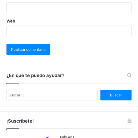
Web
¿En qué te puedo ayudar?
B
u
s
c
a
¡Suscríbete!
r
: