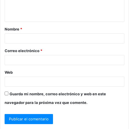
n
t
a
Nombre
*
r
i
o
Correo electrónico
*
*
Web
Guarda mi nombre, correo electrónico y web en este
navegador para la próxima vez que comente.