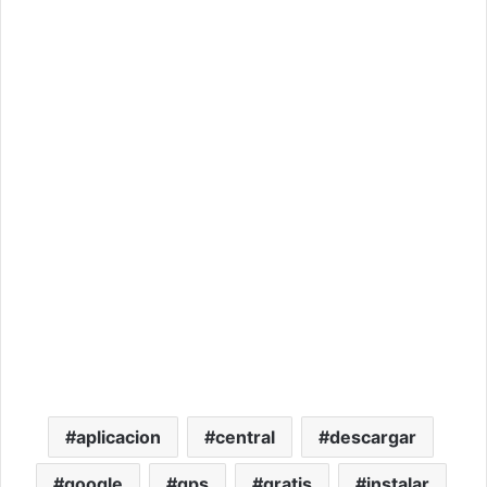
aplicacion
central
descargar
google
gps
gratis
instalar