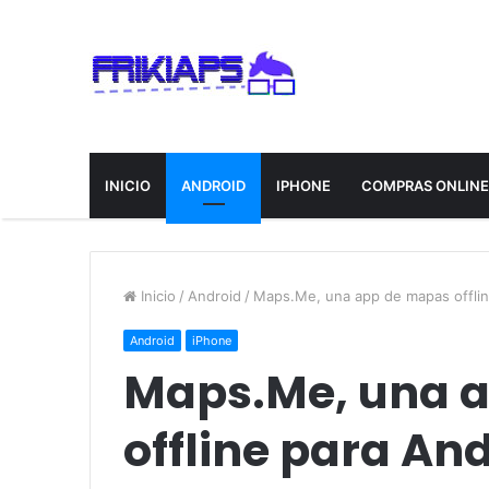
INICIO
ANDROID
IPHONE
COMPRAS ONLIN
Inicio
/
Android
/
Maps.Me, una app de mapas offlin
Android
iPhone
Maps.Me, una 
offline para And