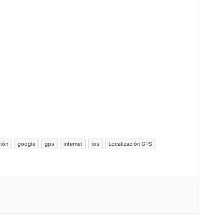
ción
google
gps
internet
ios
Localización GPS