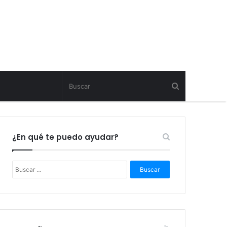
¿En qué te puedo ayudar?
B
u
s
c
a
r