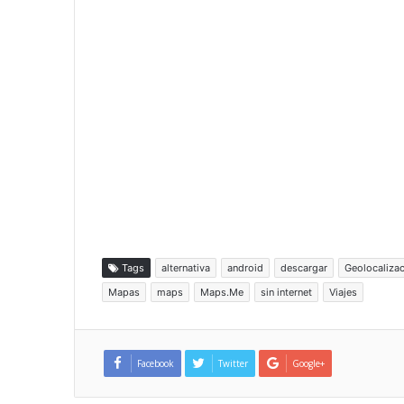
Tags
alternativa
android
descargar
Geolocaliza
Mapas
maps
Maps.Me
sin internet
Viajes
Facebook
Twitter
Google+