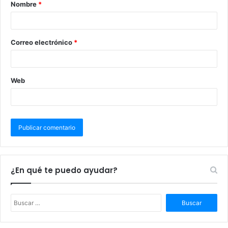
Nombre
*
Correo electrónico
*
Web
¿En qué te puedo ayudar?
B
u
s