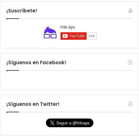
c
a
¡Suscríbete!
r
:
¡Síguenos en Facebook!
¡Síguenos en Twitter!