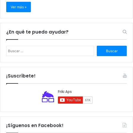
Ver más »
¿En qué te puedo ayudar?
B
u
s
c
a
¡Suscríbete!
r
:
¡Síguenos en Facebook!