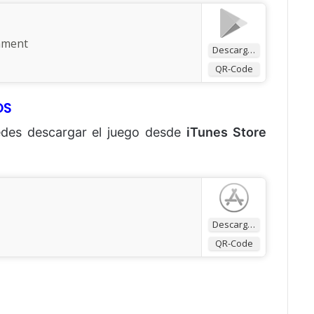
nment
Descargar
QR-Code
OS
edes descargar el juego desde
iTunes Store
Descargar
QR-Code