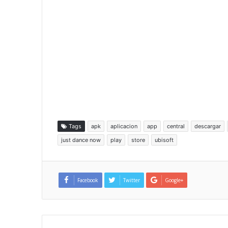
Tags
apk
aplicacion
app
central
descargar
just dance now
play
store
ubisoft
Facebook
Twitter
Google+