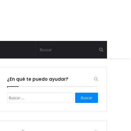
¿En qué te puedo ayudar?
B
u
s
c
a
r