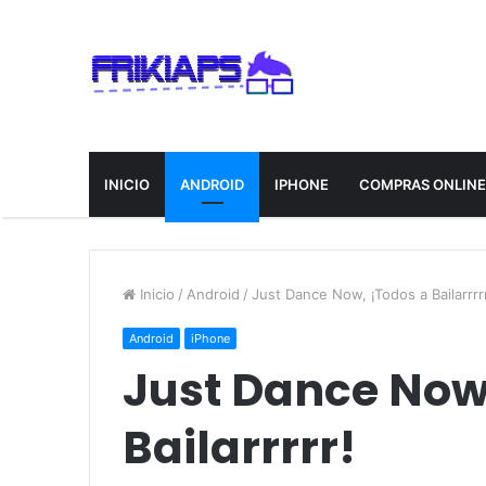
INICIO
ANDROID
IPHONE
COMPRAS ONLIN
Inicio
/
Android
/
Just Dance Now, ¡Todos a Bailarrrr
Android
iPhone
Just Dance Now
Bailarrrrr!