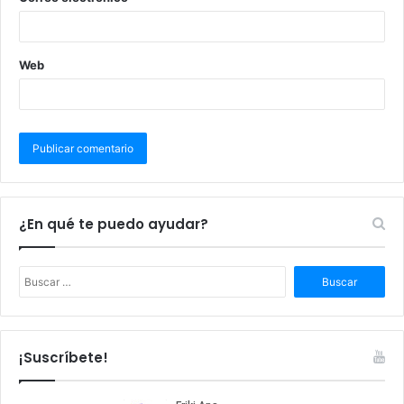
Web
¿En qué te puedo ayudar?
B
u
s
c
a
¡Suscríbete!
r
: