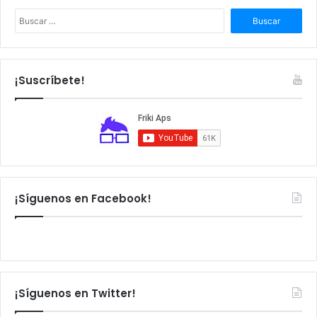
B
u
s
c
a
¡Suscríbete!
r
:
¡Síguenos en Facebook!
¡Síguenos en Twitter!