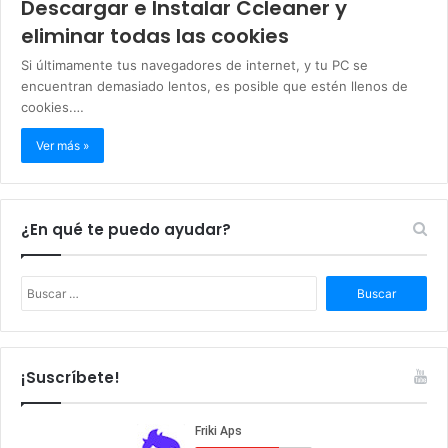
Descargar e Instalar Ccleaner y
eliminar todas las cookies
Si últimamente tus navegadores de internet, y tu PC se
encuentran demasiado lentos, es posible que estén llenos de
cookies.…
Ver más »
¿En qué te puedo ayudar?
B
u
s
c
a
¡Suscríbete!
r
: