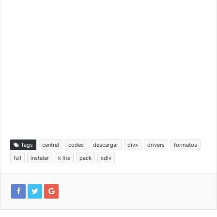
Tags
central
codec
descargar
divx
drivers
formatos
full
instalar
k lite
pack
xdiv