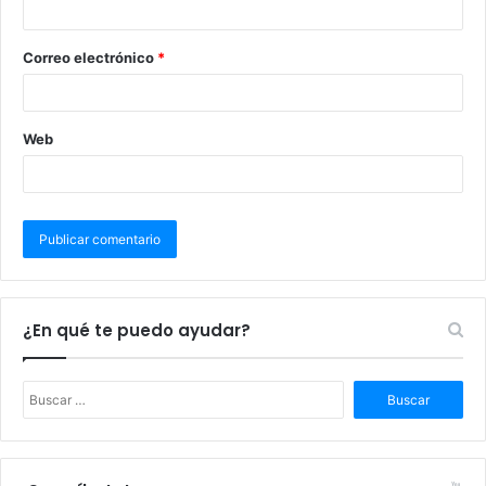
Correo electrónico
*
Web
¿En qué te puedo ayudar?
B
u
s
c
a