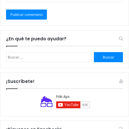
¿En qué te puedo ayudar?
B
u
s
c
a
¡Suscríbete!
r
: