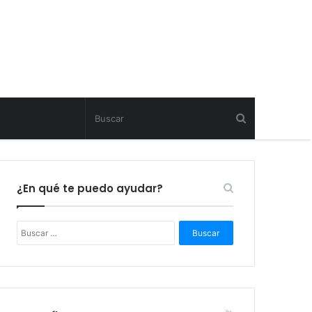
¿En qué te puedo ayudar?
B
u
s
c
a
r