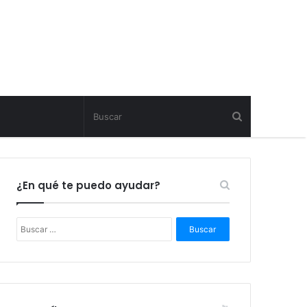
¿En qué te puedo ayudar?
B
u
s
c
a
r