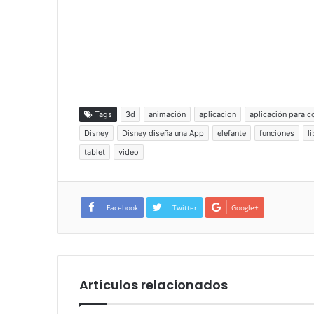
Tags
3d
animación
aplicacion
aplicación para c
Disney
Disney diseña una App
elefante
funciones
l
tablet
video
Facebook
Twitter
Google+
Artículos relacionados