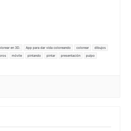
olorear en 3D.
App para dar vida coloreando
colorear
dibujos
ibros
móvile
pintando
pintar
presentación
pulpo