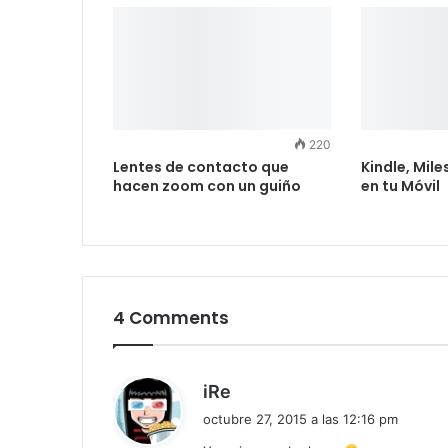
220
Lentes de contacto que
Kindle, Mile
hacen zoom con un guiño
en tu Móvil
4 Comments
d
iRe
i
octubre 27, 2015 a las 12:16 pm
c