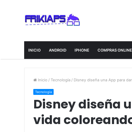
INICIO
ANDROID
IPHONE
COMPRAS ONLIN
Inicio
/
Tecnología
/
Disney diseña una App para dar
Tecnología
Disney diseña 
vida coloreand