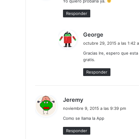
Yo quiero probarla ya.
e
:
Responder
d
George
i
octubre 29, 2015 a las 1:42 
c
Gracias Ire, espero que esta
e
gratis.
:
Responder
d
Jeremy
i
noviembre 9, 2015 a las 9:39 pm
c
Como se llama la App
e
:
Responder