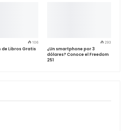
106
293
s de Libros Gratis
¿Un smartphone por 3
dólares? Conoce el Freedom
251