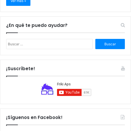
Ver más »
¿En qué te puedo ayudar?
B
u
s
c
a
¡Suscríbete!
r
:
¡Síguenos en Facebook!