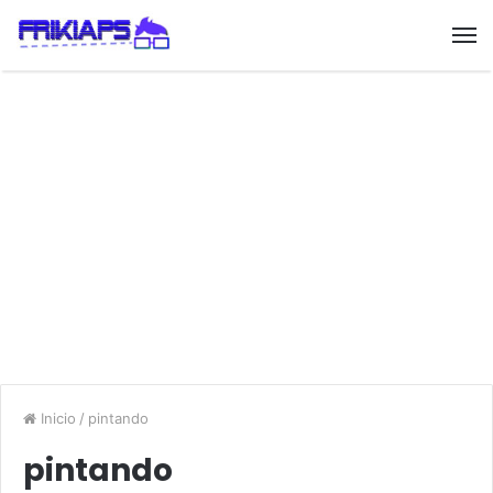
Inicio
/
pintando
pintando