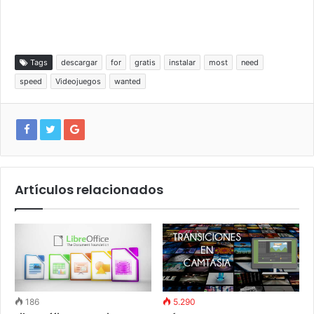
Tags
descargar
for
gratis
instalar
most
need
speed
Videojuegos
wanted
Artículos relacionados
186
5.290