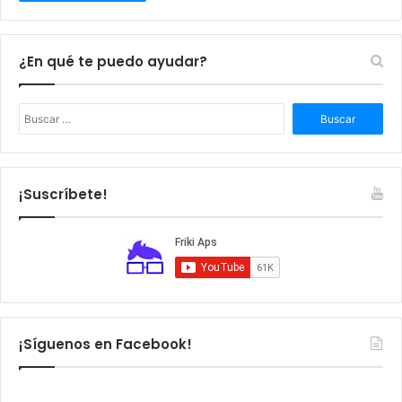
¿En qué te puedo ayudar?
B
u
s
c
a
¡Suscríbete!
r
:
¡Síguenos en Facebook!