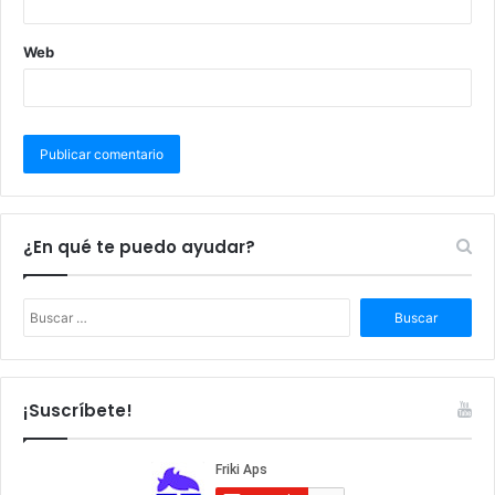
Web
¿En qué te puedo ayudar?
B
u
s
c
a
¡Suscríbete!
r
: