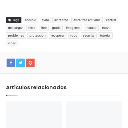
Tags
android
avira
avira free
avira free antivirus
central
descargar
filtro
free
gratis
imagenes
instalar
movil
problemas
proteccion
recuperar
robo
security
tutorial
video
Artículos relacionados