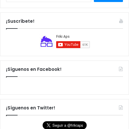
u
s
c
a
¡Suscríbete!
r
:
¡Síguenos en Facebook!
¡Síguenos en Twitter!