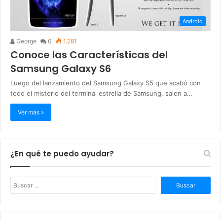
Android
George
0
1.281
Conoce las Características del
Samsung Galaxy S6
Luego del lanzamiento del Samsung Galaxy S5 que acabó con
todo el misterio del terminal estrella de Samsung, salen a…
Ver más »
¿En qué te puedo ayudar?
B
u
s
c