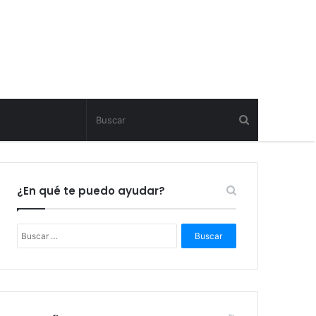
¿En qué te puedo ayudar?
B
u
s
c
a
r