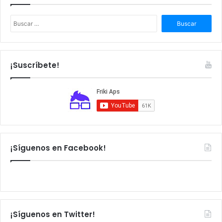
B
u
s
c
a
¡Suscríbete!
r
:
¡Síguenos en Facebook!
¡Síguenos en Twitter!