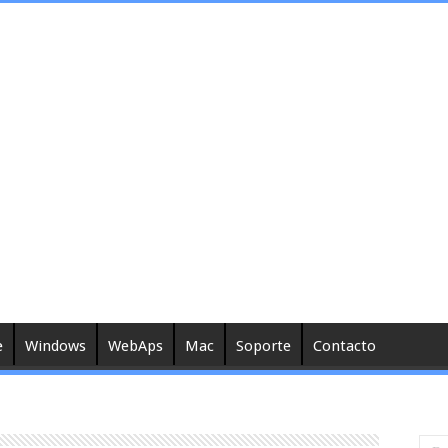
e
Windows
WebAps
Mac
Soporte
Contacto