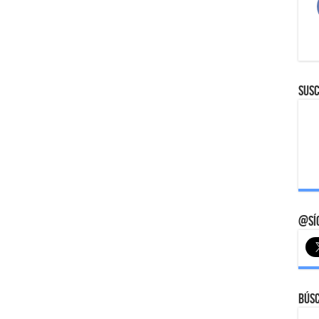
Susc
@Síg
Bús