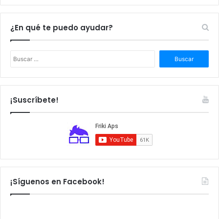
¿En qué te puedo ayudar?
B
u
s
c
a
¡Suscríbete!
r
:
¡Síguenos en Facebook!