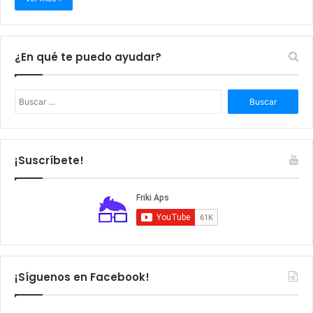
¿En qué te puedo ayudar?
B
u
s
c
a
¡Suscríbete!
r
:
¡Síguenos en Facebook!