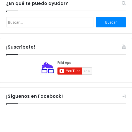
¿En qué te puedo ayudar?
B
u
s
c
a
¡Suscríbete!
r
:
¡Síguenos en Facebook!