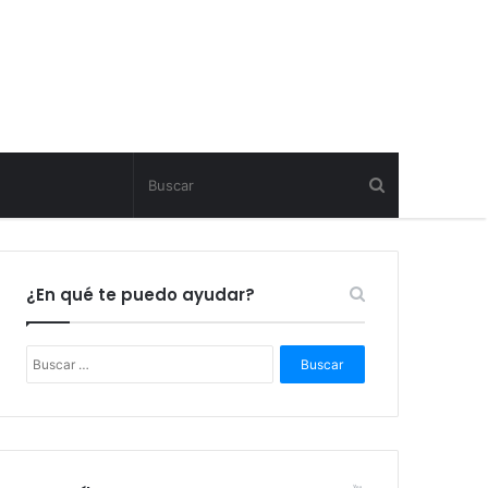
¿En qué te puedo ayudar?
B
u
s
c
a
r