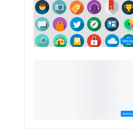
WebAp
Andro