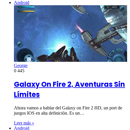
Android
George
0
445
Galaxy On Fire 2, Aventuras Sin
Límites
Ahora vamos a hablar del Galaxy on Fire 2 HD, un port de
juegos IOS en alta definición. Es un…
Leer más »
Android