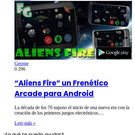
George
0
296
“Aliens Fire” un Frenético
Arcade para Android
La década de los 70 supuso el inicio de una nueva era con la
creación de los primeros juegos electrónicos.…
Leer más »
¿En qué te puedo ayudar?