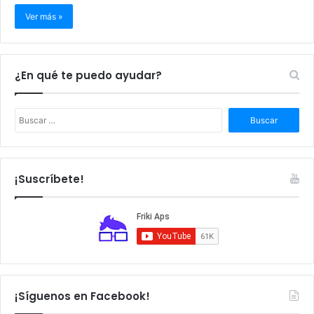
Ver más »
¿En qué te puedo ayudar?
B
u
s
c
a
¡Suscríbete!
r
:
¡Síguenos en Facebook!